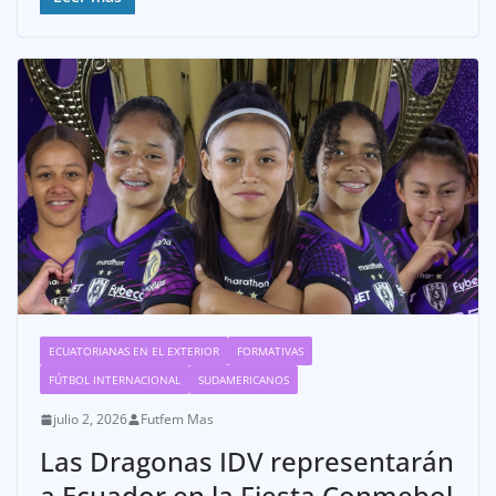
ECUATORIANAS EN EL EXTERIOR
FORMATIVAS
FÚTBOL INTERNACIONAL
SUDAMERICANOS
julio 2, 2026
Futfem Mas
Las Dragonas IDV representarán
a Ecuador en la Fiesta Conmebol