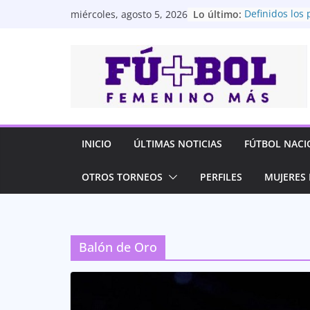
Saltar
Lo último:
Definidos los 
miércoles, agosto 5, 2026
al
Superliga Fe
Universidad Ca
contenido
entre las cuat
Superliga Fe
Barcelona SC g
semifinales de
Femenina
Así se jugarán
Superliga Fe
INICIO
ÚLTIMAS NOTICIAS
FÚTBOL NACI
Las Dragonas 
Fiesta Conmeb
OTROS TORNEOS
PERFILES
MUJERES 
Balón de Oro