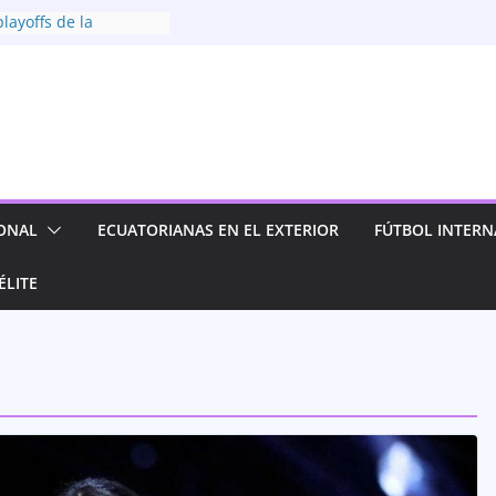
playoffs de la
menina 2026
tólica se instala
ro mejores de la
menina
olea y clasifica a las
 la Superliga
 los playoffs de la
menina 2026
ONAL
ECUATORIANAS EN EL EXTERIOR
FÚTBOL INTERN
IDV y su camino en la
ol Evolución 2026
ÉLITE