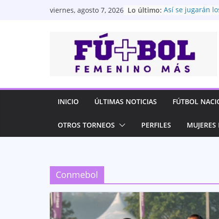
Saltar
Lo último:
Así se jugarán lo
viernes, agosto 7, 2026
al
Superliga Femen
¡Doble ilusión tr
contenido
IDV Sub-14 y Sub-
semifinales de l
Evolución 2026
Dragonas IDV apu
del fútbol feme
infraestructura
Universidad Catól
INICIO
ÚLTIMAS NOTICIAS
FÚTBOL NACI
entre las cuatro
Superliga Femen
OTROS TORNEOS
PERFILES
MUJERES 
Barcelona SC gole
semifinales de l
Femenina
Conmebol