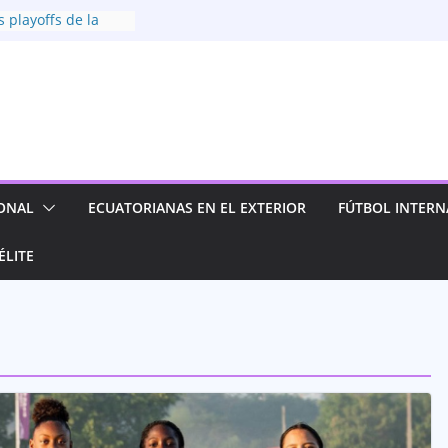
s playoffs de la
ina 2026
icolor! Dragonas
16 clasifican a las
a Fiesta Conmebol
esta por el futuro
nino con nueva
ica se instala
ONAL
ECUATORIANAS EN EL EXTERIOR
FÚTBOL INTERN
 mejores de la
ina
ÉLITE
a y clasifica a las
a Superliga