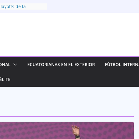
layoffs de la
enina 2026
tólica se instala
ro mejores de la
enina
lea y clasifica a las
 la Superliga
los playoffs de la
enina 2026
ONAL
ECUATORIANAS EN EL EXTERIOR
FÚTBOL INTERN
IDV y su camino en la
ol Evolución 2026
ÉLITE