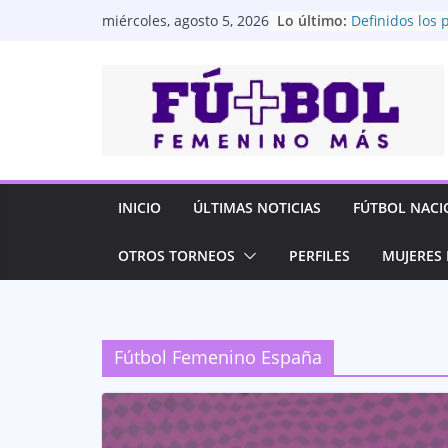
Saltar
Lo último:
Definidos los p
miércoles, agosto 5, 2026
al
Superliga Fem
Universidad Ca
contenido
entre las cuat
Superliga Fem
Barcelona SC go
semifinales de
Femenina
Así se jugarán 
Superliga Fem
INICIO
ÚLTIMAS NOTICIAS
FÚTBOL NACI
Las Dragonas 
Fiesta Conmeb
OTROS TORNEOS
PERFILES
MUJERES 
Fútbol Femenino España