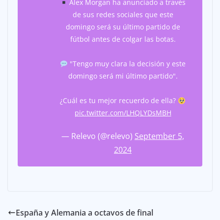
Alex Morgan ha anunciado a través
de sus redes sociales que este
domingo será su último partido de
fútbol antes de colgar las botas.
"Tengo muy clara la decisión y este
domingo será mi último partido".
¿Cuál es tu mejor recuerdo de ella?
pic.twitter.com/LHQLYDsMBH
— Relevo (@relevo)
September 5,
2024
España y Alemania a octavos de final