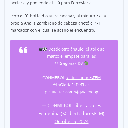
portería y poniendo el 1-0 para Ferroviaria.
Pero el fútbol le dio su revancha y al minuto 77′ la
propia Analiz Zambrano de cabeza anotó el 1-1
marcador con el cual se acabó el encuentro.
Desde otro ángulo: el gol que
marcó el empate para las
@DragonasIDV
CONMEBOL
#LibertadoresFEM
#LaGloriaEsDeEllas
pic.twitter.com/VjqvRLm8Bg
— CONMEBOL Libertadores
Femenina (@LibertadoresFEM)
October 5, 2024