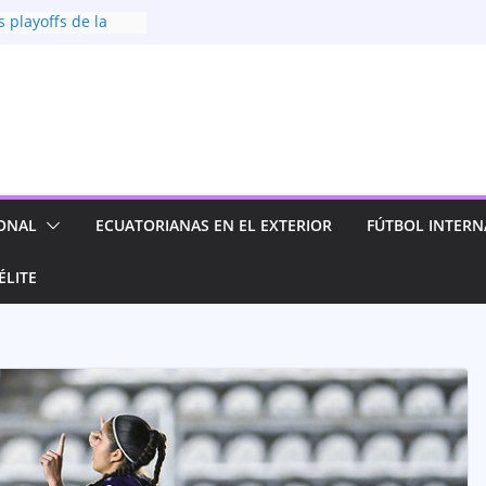
s playoffs de la
ina 2026
icolor! Dragonas
16 clasifican a las
a Fiesta Conmebol
esta por el futuro
nino con nueva
ica se instala
ONAL
ECUATORIANAS EN EL EXTERIOR
FÚTBOL INTERN
 mejores de la
ina
ÉLITE
a y clasifica a las
a Superliga