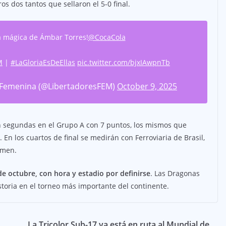
ros dos tantos que sellaron el 5-0 final.
 mágica de Ámbar Torres!
@CocaCola
M
|
#LaGloriaEsDeEllas
pic.twitter.com/bjxIAwpnTb
Femenina (@LibertadoresFEM)
October 9, 2025
 segundas en el Grupo A con 7 puntos, los mismos que
 En los cuartos de final se medirán con Ferroviaria de Brasil,
amen.
de octubre, con hora y estadio por definirse
. Las Dragonas
toria en el torneo más importante del continente.
La Tricolor Sub-17 ya está en ruta al Mundial de