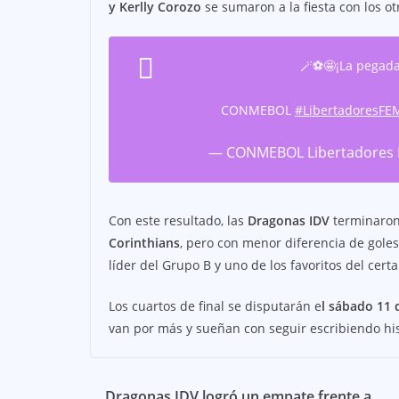
y Kerlly Corozo
se sumaron a la fiesta con los ot
🪄⚽🤩¡La pegada
CONMEBOL
#LibertadoresFE
— CONMEBOL Libertadores 
Con este resultado, las
Dragonas IDV
terminaron
Corinthians
, pero con menor diferencia de goles.
líder del Grupo B y uno de los favoritos del cert
Los cuartos de final se disputarán e
l sábado 11 
van por más y sueñan con seguir escribiendo his
Dragonas IDV logró un empate frente a