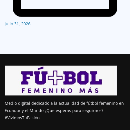
julio 31, 2026
Medio digital dedicado a la actualidad de fútbol femenino en
Ecuador y el Mundo ¿Que esperas para seguirnos?
#VivimosTuPasión