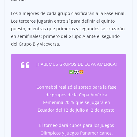
Los 3 mejores de cada grupo clasificarán a la Fase Final.
Los terceros jugarán entre sí para definir el quinto
puesto, mientras que primeros y segundos se cruzarán
en semifinales: primero del Grupo A ante el segundo
del Grupo B y viceversa.
¡HABEMUS GRUPOS DE COPA AMÉRICA!
Conmebol realizó el sorteo para la fase
de grupos de la Copa América
Femenina 2025 que se jugará en
Ecuador del 12 de julio al 2 de agosto.
El torneo dará cupos para los Juegos
Olímpicos y Juegos Panamericanos.