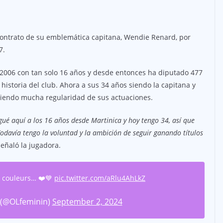
contrato de su emblemática capitana, Wendie Renard, por
7.
 2006 con tan solo 16 años y desde entonces ha diputado 477
 historia del club. Ahora a sus 34 años siendo la capitana y
eniendo mucha regularidad de sus actuaciones.
egué aquí a los 16 años desde Martinica y hoy tengo 34, así que
odavía tengo la voluntad y la ambición de seguir ganando títulos
señaló la jugadora.
 couleurs… ❤️💙
pic.twitter.com/aRlu4AhLkZ
 (@OLfeminin)
September 2, 2024