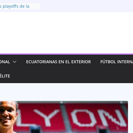
s playoffs de la
ina 2026
icolor! Dragonas
16 clasifican a las
a Fiesta Conmebol
esta por el futuro
nino con nueva
ica se instala
ONAL
ECUATORIANAS EN EL EXTERIOR
FÚTBOL INTERN
 mejores de la
ina
ÉLITE
a y clasifica a las
a Superliga