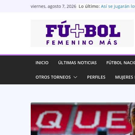
Saltar
Lo último:
Así se jugarán lo
viernes, agosto 7, 2026
al
Superliga Femen
¡Doble ilusión tr
contenido
IDV Sub-14 y Sub-
semifinales de l
Evolución 2026
Dragonas IDV apu
del fútbol feme
infraestructura
Universidad Catól
INICIO
ÚLTIMAS NOTICIAS
FÚTBOL NACI
entre las cuatro
Superliga Femen
OTROS TORNEOS
PERFILES
MUJERES 
Barcelona SC gole
semifinales de l
Femenina