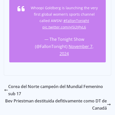
Whoopi Goldberg is launching the very
first global women’s sports channel
called AWSN!
#FallonTonight
pic.twitter.com/vj5i2JPvL6
— The Tonight Show
(@FallonTonight)
November 7,
2024
Corea del Norte campeón del Mundial Femenino
sub 17
Bev Priestman destituida defitivamente como DT de
Canadá